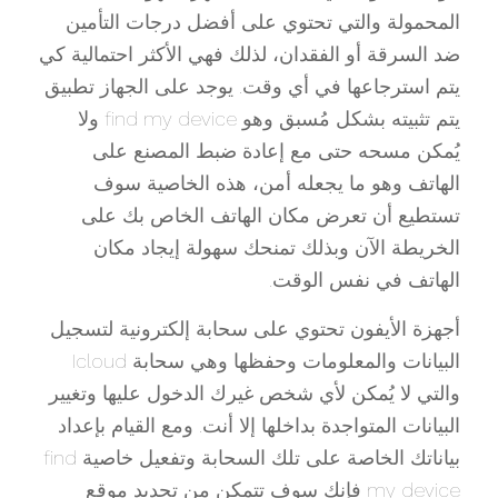
المحمولة والتي تحتوي على أفضل درجات التأمين
ضد السرقة أو الفقدان، لذلك فهي الأكثر احتمالية كي
يتم استرجاعها في أي وقت. يوجد على الجهاز تطبيق
يتم تثبيته بشكل مُسبق وهو find my device ولا
يُمكن مسحه حتى مع إعادة ضبط المصنع على
الهاتف وهو ما يجعله أمن، هذه الخاصية سوف
تستطيع أن تعرض مكان الهاتف الخاص بك على
الخريطة الآن وبذلك تمنحك سهولة إيجاد مكان
الهاتف في نفس الوقت.
أجهزة الأيفون تحتوي على سحابة إلكترونية لتسجيل
البيانات والمعلومات وحفظها وهي سحابة Icloud
والتي لا يُمكن لأي شخص غيرك الدخول عليها وتغيير
البيانات المتواجدة بداخلها إلا أنت. ومع القيام بإعداد
بياناتك الخاصة على تلك السحابة وتفعيل خاصية find
my device فإنك سوف تتمكن من تحديد موقع